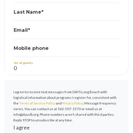
Last Name*
Email*
Mobile phone
No. of guests
I agree to receive text messages from DAYS Long Beach with
logistical information about programs I register for, consistent with
the
Terms of Service Policy
and
Privacy Policy
. Message frequency
varies. You can contact us at 562-507-1570 or email us at
info@dayslb.org
. Phone numbers aren't shared with third parties.
Reply STOP to unsubscribe at any time.
I agree